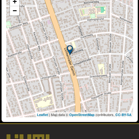
+
−
| Map data ©
contributors,
Leaflet
OpenStreetMap
CC-BY-SA