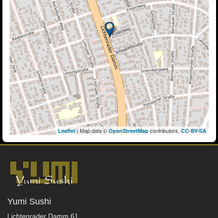
| Map data ©
contributors,
Leaflet
OpenStreetMap
CC-BY-SA
Yumi Sushi
Lichtenrader Damm 61