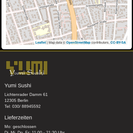
| Map data ©
contributors,
Leaflet
OpenStreetMap
CC-BY-SA
Yumi Sushi
Lichtenrader Damm 61
12305 Berlin
Tel: 030/ 88945592
Lieferzeiten
Mo: geschlossen
Di, Mi, Do, Fr: 11:00 - 21:30 Uhr