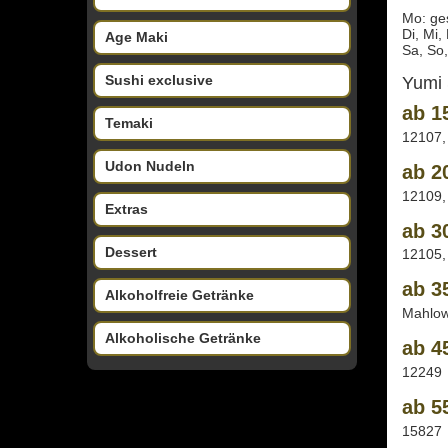
Mo: ge
Di, Mi,
Age Maki
Sa, So,
Sushi exclusive
Yumi 
ab 1
Temaki
12107,
Udon Nudeln
ab 2
12109,
Extras
ab 3
Dessert
12105,
ab 3
Alkoholfreie Getränke
Mahlo
Alkoholische Getränke
ab 4
12249
ab 5
15827