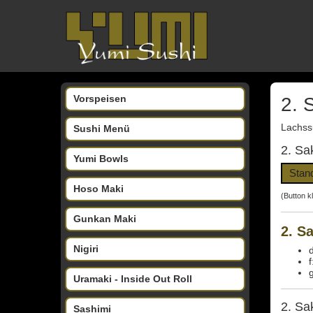
Vorspeisen
2. 
Lachss
Sushi Menü
2. Sa
Yumi Bowls
Stan
Hoso Maki
(Button k
Gunkan Maki
2. S
Nigiri
Uramaki - Inside Out Roll
2. Sa
Sashimi