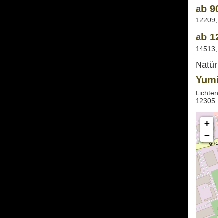
ab 9
12209,
ab 1
14513,
Natür
Yumi
Lichte
12305 
+
−